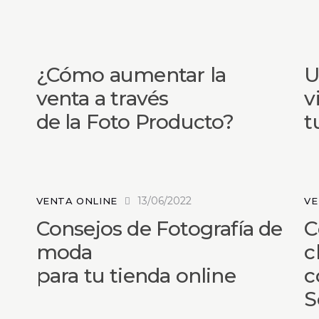
¿Cómo aumentar la
U
venta a través
v
de la Foto Producto?
t
13/06/2022
VENTA ONLINE
VE
Consejos de Fotografía de
C
moda
c
para tu tienda online
c
S