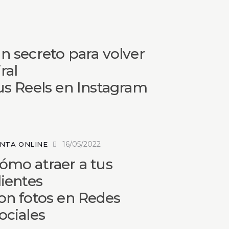
n secreto para volver
iral
us Reels en Instagram
16/05/2022
NTA ONLINE
ómo atraer a tus
lientes
on fotos en Redes
ociales