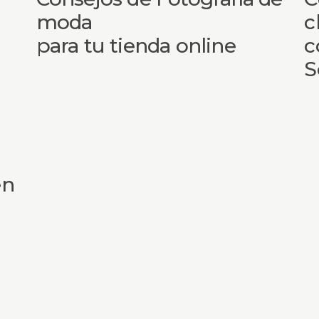
moda
c
para tu tienda online
c
S
en